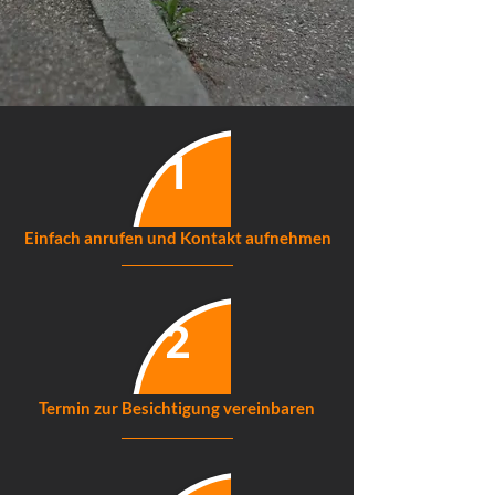
1
Einfach anrufen und Kontakt aufnehmen
2
Termin zur Besichtigung vereinbaren