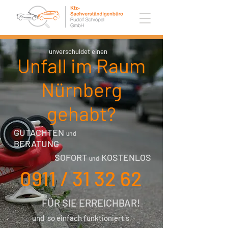
unverschuldet einen
Unfall im Raum
Nürnberg
gehabt?
GUTACHTEN
und
BERATUNG
SOFORT
KOSTENLOS
und
0911 / 31 32 62
FÜR SIE ERREICHBAR!
und so einfach funktioniert´s