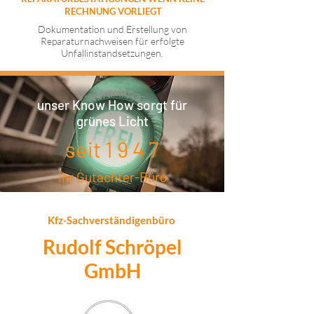
RECHNUNG VORLIEGT
Dokumentation und Erstellung von
Reparaturnachweisen für erfolgte
Unfallinstandsetzungen.
unser Know How sorgt für
grünes Licht
seit 1 9 4 7
Ihr Gutachter-Büro
Kfz-Sachverständigenbüro
Rudolf Schröpel
GmbH